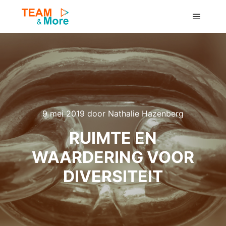
Hoofdm
9 mei 2019
door
Nathalie Hazenberg
RUIMTE EN
WAARDERING VOOR
DIVERSITEIT