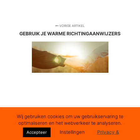
VORIGE ARTIKEL
GEBRUIK JE WARME RICHTINGAANWIJZERS
Wij gebruiken cookies om uw gebruikservaring te
optimaliseren en het webverkeer te analyseren.
© 2023 - TEAM & More | KvK 64929248
Instellingen
Privacy &
Accepteer
Privacy- & Cookiestatement