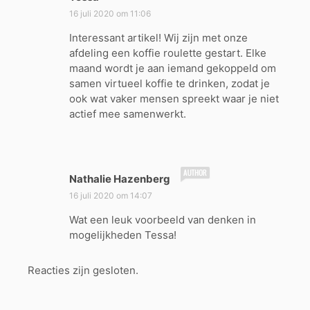
c
16 juli 2020 om 11:06
h
Interessant artikel! Wij zijn met onze
r
afdeling een koffie roulette gestart. Elke
e
maand wordt je aan iemand gekoppeld om
e
samen virtueel koffie te drinken, zodat je
f
ook wat vaker mensen spreekt waar je niet
:
actief mee samenwerkt.
s
Nathalie Hazenberg
c
16 juli 2020 om 14:07
h
Wat een leuk voorbeeld van denken in
r
mogelijkheden Tessa!
e
e
f
Reacties zijn gesloten.
: